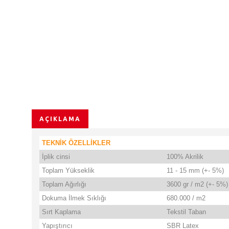
AÇIKLAMA
TEKNİK ÖZELLİKLER
İplik cinsi
100% Akrilik
Toplam Yükseklik
11 - 15 mm (+- 5%)
Toplam Ağırlığı
3600 gr / m2 (+- 5%)
Dokuma İlmek Sıklığı
680.000 / m2
Sırt Kaplama
Tekstil Taban
Yapıştırıcı
SBR Latex