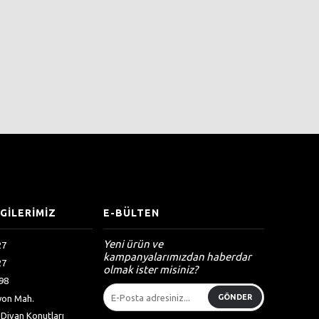
LGİLERİMİZ
E-BÜLTEN
Yeni ürün ve
27
kampanyalarımızdan haberdar
27
olmak ister misiniz?
98
GÖNDER
syon Mah.
Divan Konutları