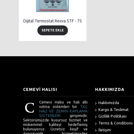
Dijital Termostat Rexva STF - 7S
SEPETE EKLE
CEMEVİ HALISI
HAKKIMIZDA
Cemevi Halısı ve halı altı
Hakkımızda
ısıtma sistemleri bir
TAÇ
Kargo & Teslimat
HALI VE ZEMİN KAPLAMA
SİSTEMLERİ
girişimidir.
Gizlilik Politikası
Sektörümüzde kusursuz hizmet ve
Terms & Conditions
mükemmel kaliteyi hedeflemiş
bulunuyoruz. Ücretsiz keşif ve
İletişim
danışmanlık hizmetimizden