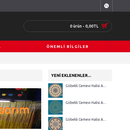
TL
0 ürün - 0,00TL
A
ÖNEMLI BILGILER
YENI EKLENENLER...
Göbekli Cemevi Halisi AGM 19
Göbekli Cemevi Halisi AGM 18
Göbekli Cemevi Halisi AGM 17