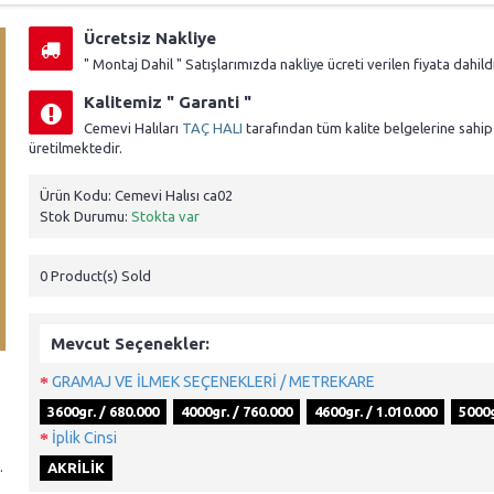
Ücretsiz Nakliye
" Montaj Dahil " Satışlarımızda nakliye ücreti verilen fiyata dahildi
Kalitemiz " Garanti "
Cemevi Halıları
TAÇ HALI
tarafından tüm kalite belgelerine sahip
üretilmektedir.
Ürün Kodu:
Cemevi Halısı ca02
Stok Durumu:
Stokta var
0
Product(s) Sold
Mevcut Seçenekler:
GRAMAJ VE İLMEK SEÇENEKLERİ / METREKARE
3600gr. / 680.000
4000gr. / 760.000
4600gr. / 1.010.000
5000g
İplik Cinsi
.
AKRİLİK