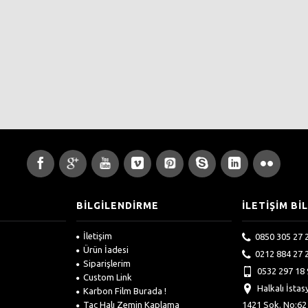
BİLGİLENDİRME
İLETİŞİM Bİ
İletişim
0850 305 27 
Ürün İadesi
0212 884 27 
Siparişlerim
0532 297 18 
Custom Link
Halkalı İsta
Karbon Film Burada !
Taç Halı Zemin Kaplama
1421 Sok. No:62 