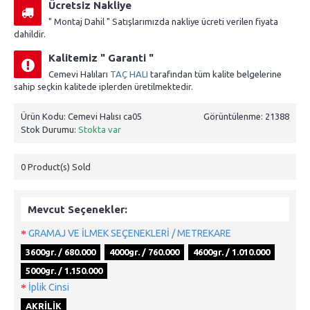
Ücretsiz Nakliye
" Montaj Dahil " Satışlarımızda nakliye ücreti verilen fiyata
dahildir.
Kalitemiz " Garanti "
Cemevi Halıları
TAÇ HALI
tarafından tüm kalite belgelerine
sahip seçkin kalitede iplerden üretilmektedir.
Ürün Kodu:
Cemevi Halısı ca05
Görüntülenme: 21388
Stok Durumu:
Stokta var
0
Product(s) Sold
Mevcut Seçenekler:
GRAMAJ VE İLMEK SEÇENEKLERİ / METREKARE
3600gr. / 680.000
4000gr. / 760.000
4600gr. / 1.010.000
5000gr. / 1.150.000
İplik Cinsi
AKRİLİK