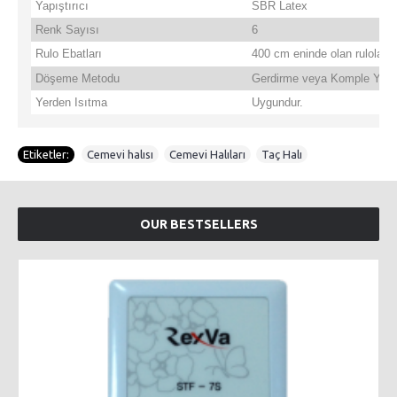
Yapıştırıcı
SBR Latex
Renk Sayısı
6
Rulo Ebatları
400 cm eninde olan rulolarda
Döşeme Metodu
Gerdirme veya Komple Yapı
Yerden Isıtma
Uygundur.
Etiketler:
Cemevi halısı
,
Cemevi Halıları
,
Taç Halı
OUR BESTSELLERS