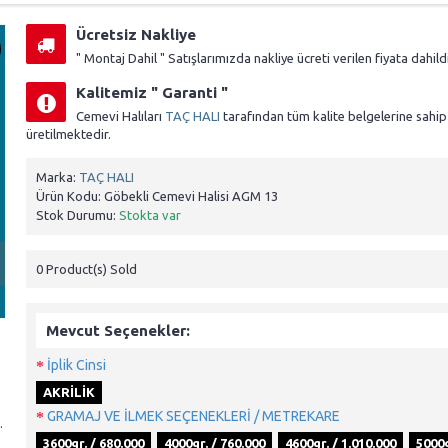
Ücretsiz Nakliye
" Montaj Dahil " Satışlarımızda nakliye ücreti verilen fiyata dahildi
Kalitemiz " Garanti "
Cemevi Halıları
TAÇ HALI
tarafından tüm kalite belgelerine sahip
üretilmektedir.
Marka:
TAÇ HALI
Ürün Kodu:
Göbekli Cemevi Halisi AGM 13
Stok Durumu:
Stokta var
0
Product(s) Sold
Mevcut Seçenekler:
İplik Cinsi
AKRİLİK
GRAMAJ VE İLMEK SEÇENEKLERİ / METREKARE
.
3600gr. / 680.000
4000gr. / 760.000
4600gr. / 1.010.000
5000g