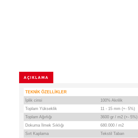
AÇIKLAMA
TEKNİK ÖZELLİKLER
İplik cinsi
100% Akrilik
Toplam Yükseklik
11 - 15 mm (+- 5%)
Toplam Ağırlığı
3600 gr / m2 (+- 5%)
Dokuma İlmek Sıklığı
680.000 / m2
Sırt Kaplama
Tekstil Taban