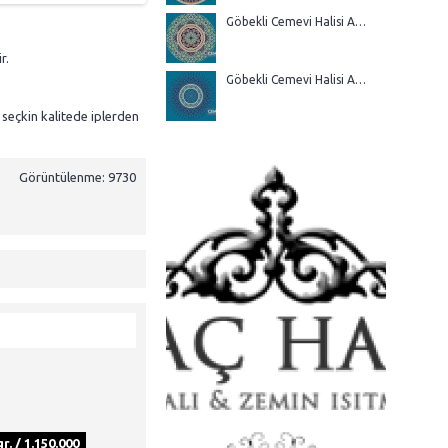
Göbekli Cemevi Halisi AGM 16
r.
Göbekli Cemevi Halisi AGM 15
 seçkin kalitede iplerden
Görüntülenme: 9730
r. / 1.150.000