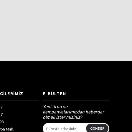
LGİLERİMİZ
E-BÜLTEN
Yeni ürün ve
27
kampanyalarımızdan haberdar
27
olmak ister misiniz?
98
GÖNDER
syon Mah.