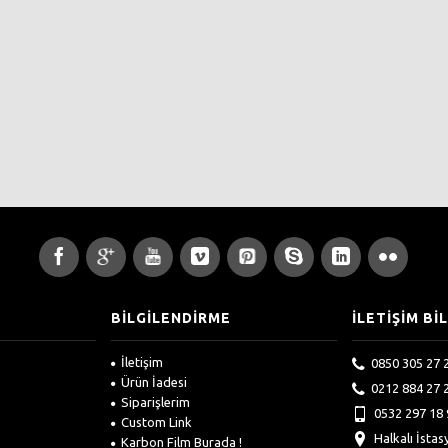
BİLGİLENDİRME
İLETİŞİM Bİ
İletişim
0850 305 27 
Ürün İadesi
0212 884 27 
Siparişlerim
0532 297 18 
Custom Link
Halkalı İsta
Karbon Film Burada !