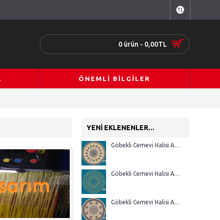
TL
0 ürün - 0,00TL
A
ÖNEMLI BILGILER
YENI EKLENENLER...
Göbekli Cemevi Halisi AGM 19
Göbekli Cemevi Halisi AGM 18
Göbekli Cemevi Halisi AGM 17