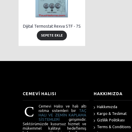
Dijital Termostat Rexva STF - 7S
SEPETE EKLE
CEMEVİ HALISI
HAKKIMIZDA
Cemevi Halısı ve halı altı
Hakkımızda
ısıtma sistemleri bir
TAÇ
Kargo & Teslimat
HALI VE ZEMİN KAPLAMA
SİSTEMLERİ
girişimidir.
Gizlilik Politikası
Sektörümüzde kusursuz hizmet ve
Terms & Conditions
mükemmel kaliteyi hedeflemiş