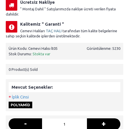
Ücretsiz Nakliye
" Montaj Dahil " Satışlarımızda nakliye ücreti verilen fiyata
dahildir.
Kalitemiz " Garanti "
Cemevi Halıları
TAÇ HALI
tarafından tüm kalite belgelerine
sahip seçkin kalitede iplerden üretilmektedir.
Ürün Kodu:
Cemevi Halısı lt05
Görüntülenme: 5230
Stok Durumu:
Stokta var
0
Product(s) Sold
Mevcut Seçenekler:
İplik Cinsi
POLYAMİD
-
+