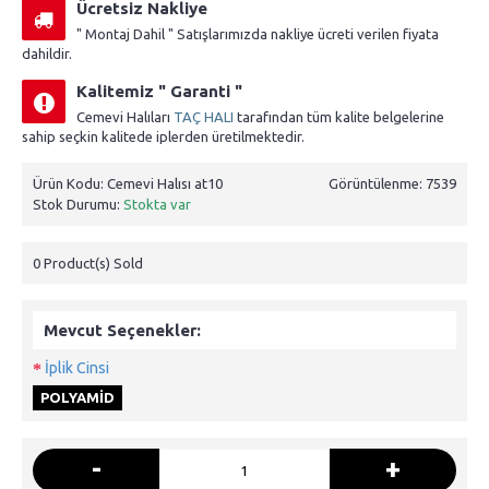
Ücretsiz Nakliye
" Montaj Dahil " Satışlarımızda nakliye ücreti verilen fiyata
dahildir.
Kalitemiz " Garanti "
Cemevi Halıları
TAÇ HALI
tarafından tüm kalite belgelerine
sahip seçkin kalitede iplerden üretilmektedir.
Ürün Kodu:
Cemevi Halısı at10
Görüntülenme: 7539
Stok Durumu:
Stokta var
0
Product(s) Sold
Mevcut Seçenekler:
İplik Cinsi
POLYAMİD
-
+