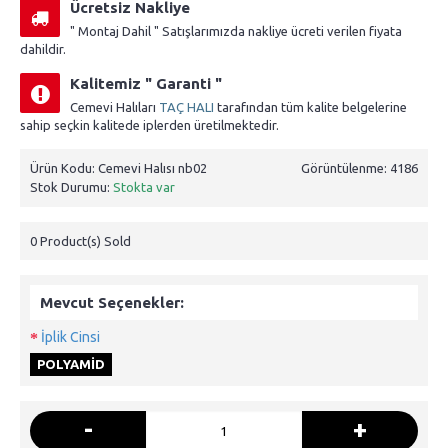
Ücretsiz Nakliye
" Montaj Dahil " Satışlarımızda nakliye ücreti verilen fiyata
dahildir.
Kalitemiz " Garanti "
Cemevi Halıları
TAÇ HALI
tarafından tüm kalite belgelerine
sahip seçkin kalitede iplerden üretilmektedir.
Ürün Kodu:
Cemevi Halısı nb02
Görüntülenme: 4186
Stok Durumu:
Stokta var
0
Product(s) Sold
Mevcut Seçenekler:
İplik Cinsi
POLYAMİD
-
+