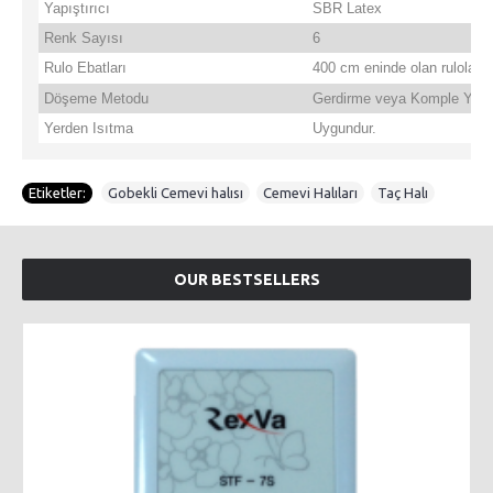
Yapıştırıcı
SBR Latex
Renk Sayısı
6
Rulo Ebatları
400 cm eninde olan rulolarda
Döşeme Metodu
Gerdirme veya Komple Yapı
Yerden Isıtma
Uygundur.
Etiketler:
Gobekli Cemevi halısı
,
Cemevi Halıları
,
Taç Halı
OUR BESTSELLERS