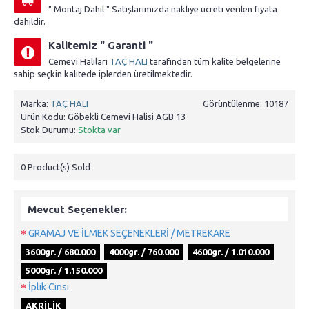
" Montaj Dahil " Satışlarımızda nakliye ücreti verilen fiyata
dahildir.
Kalitemiz " Garanti "
Cemevi Halıları
TAÇ HALI
tarafından tüm kalite belgelerine
sahip seçkin kalitede iplerden üretilmektedir.
Marka:
TAÇ HALI
Görüntülenme: 10187
Ürün Kodu:
Göbekli Cemevi Halisi AGB 13
Stok Durumu:
Stokta var
0
Product(s) Sold
Mevcut Seçenekler:
GRAMAJ VE İLMEK SEÇENEKLERİ / METREKARE
3600gr. / 680.000
4000gr. / 760.000
4600gr. / 1.010.000
5000gr. / 1.150.000
İplik Cinsi
AKRİLİK