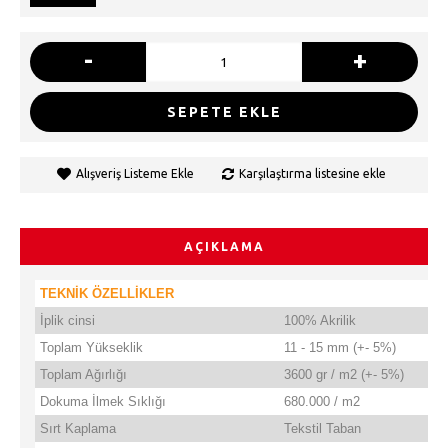
-
+
SEPETE EKLE
Alışveriş Listeme Ekle
Karşılaştırma listesine ekle
AÇIKLAMA
TEKNİK ÖZELLİKLER
İplik cinsi
100% Akrilik
Toplam Yükseklik
11 - 15 mm (+- 5%)
Toplam Ağırlığı
3600 gr / m2 (+- 5%)
Dokuma İlmek Sıklığı
680.000 / m2
Sırt Kaplama
Tekstil Taban